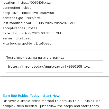
location : https://0060108.xyz/
connection : close
keep-alive : timeout=5, max=100
content-type : text/html
last-modified : Sat, 06 Jun 2026 20:24:16 GMT
accept-ranges : bytes
date : Fri, 07 Aug 2026 08:33:55 GMT
server : LiteSpeed
x-turbo-charged-by : LiteSpeed
Постоянная ссылка на эту страницу:
https://neon.today/analyze/url/0060108.xyz
Earn 500 Rubles Today – Start Now!
Discover a simple online method to earn up to 500 rubles. No
complex skills needed—just follow the steps and start today.