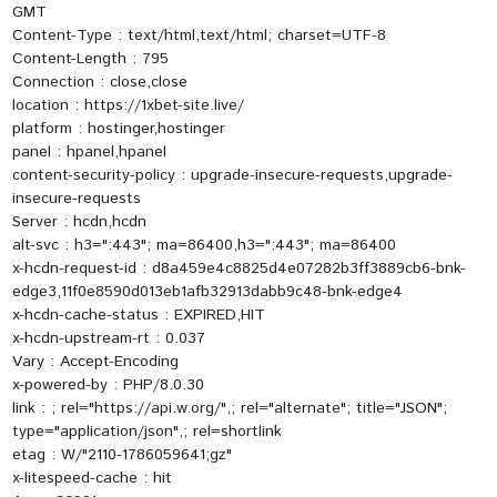
GMT
Content-Type : text/html,text/html; charset=UTF-8
Content-Length : 795
Connection : close,close
location : https://1xbet-site.live/
platform : hostinger,hostinger
panel : hpanel,hpanel
content-security-policy : upgrade-insecure-requests,upgrade-
insecure-requests
Server : hcdn,hcdn
alt-svc : h3=":443"; ma=86400,h3=":443"; ma=86400
x-hcdn-request-id : d8a459e4c8825d4e07282b3ff3889cb6-bnk-
edge3,11f0e8590d013eb1afb32913dabb9c48-bnk-edge4
x-hcdn-cache-status : EXPIRED,HIT
x-hcdn-upstream-rt : 0.037
Vary : Accept-Encoding
x-powered-by : PHP/8.0.30
link :
; rel="https://api.w.org/",
; rel="alternate"; title="JSON";
type="application/json",
; rel=shortlink
etag : W/"2110-1786059641;gz"
x-litespeed-cache : hit