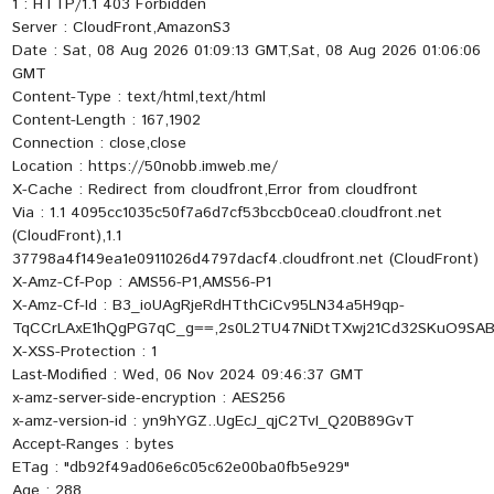
1 : HTTP/1.1 403 Forbidden
Server : CloudFront,AmazonS3
Date : Sat, 08 Aug 2026 01:09:13 GMT,Sat, 08 Aug 2026 01:06:06
GMT
Content-Type : text/html,text/html
Content-Length : 167,1902
Connection : close,close
Location : https://50nobb.imweb.me/
X-Cache : Redirect from cloudfront,Error from cloudfront
Via : 1.1 4095cc1035c50f7a6d7cf53bccb0cea0.cloudfront.net
(CloudFront),1.1
37798a4f149ea1e0911026d4797dacf4.cloudfront.net (CloudFront)
X-Amz-Cf-Pop : AMS56-P1,AMS56-P1
X-Amz-Cf-Id : B3_ioUAgRjeRdHTthCiCv95LN34a5H9qp-
TqCCrLAxE1hQgPG7qC_g==,2s0L2TU47NiDtTXwj21Cd32SKuO9SA
X-XSS-Protection : 1
Last-Modified : Wed, 06 Nov 2024 09:46:37 GMT
x-amz-server-side-encryption : AES256
x-amz-version-id : yn9hYGZ..UgEcJ_qjC2TvI_Q20B89GvT
Accept-Ranges : bytes
ETag : "db92f49ad06e6c05c62e00ba0fb5e929"
Age : 288