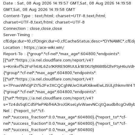
Date : Sat, 08 Aug 2026 14:19:57 GMT,Sat, 08 Aug 2026 14:19:58
GMT,Sat, 08 Aug 2026 14:19:58 GMT
Content-Type : text/html; charset=UTF-8,text/html;
charset=UTF-8,text/html; charset=UTF-8
Connection : close,close,close
Server-Timing :
cfEdge;dur=10,cfOrigin;dur=0,cfCacheStatus;desc="DYNAMIC",cfEd
Location : https://ace-wiki.win/
Report-To : {"group":"cf-nel","max_age":604800,"endpoints":
[{"url":"https://a.nel.cloudflare.com/report/v4?
s=Krnkvf%2FsFh6XL6Zo1KRRE90RUULk1B1XU9j86B8bl2hrPJyH6uV
{"group":"cf-nel","max_age":604800,"endpoints":
[{"url":"https://a.nel.cloudflare.com/report/v4?
s=7PnaoWhGjPZt%2Fe3XCQCghNUeOXaRXikwiEwLJSULjthkmvW4
{"group":"cf-nel","max_age":604800,"endpoints":
[{"url":"https://a.nel.cloudflare.com/report/v4?
s=Tz4ds5qECd5PlePAbfHiA3roJGKseLylvWaevNCcjtQaudb8cgOvBy
Nel : {"report_to":"cf-
nel","success_fraction":0.0,"max_age":604800},{"report_to":"cf-
nel","success_fraction":0.0,"max_age":604800},{"report_to":"cf-
nel","success_fraction":0.0,"max_age":604800}