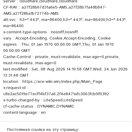
Server : cloudflare,cloudflare,cloudflare
CF-RAY : a27f28b67d31a6e5-AMS,a27f28b7fa48b847-
AMS,a27f28ba1b72774b-AMS
alt-svc : h3=":443"; ma=86400,h3=":443"; ma=86400,h3=":443";
ma=86400
x-content-type-options : nosniff,nosniff
vary : Accept-Encoding, Cookie,Accept-Encoding, Cookie
expires : Thu, 01 Jan 1970 00:00:00 GMT,Thu, 01 Jan 1970
00:00:00 GMT
Cache-Control : private, must-revalidate, max-age=0,private,
must-revalidate, max-age=0
last-modified : Sat, 08 Aug 2026 14:19:58 GMT,Wed, 24 Jun 2026
13:31:48 GMT
location : https://ace-wiki.win/index.php/Main_Page
x-request-id :
c8e2ac5019e77ecff4bf37a6,2f4e8471afc3063fcb9f0382
x-turbo-charged-by : LiteSpeed,LiteSpeed
cf-cache-status : DYNAMIC,DYNAMIC
content-language : en
Постоянная ссылка на эту страницу: