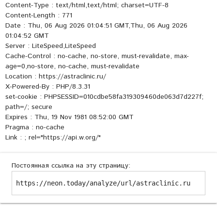
Content-Type : text/html,text/html; charset=UTF-8
Content-Length : 771
Date : Thu, 06 Aug 2026 01:04:51 GMT,Thu, 06 Aug 2026
01:04:52 GMT
Server : LiteSpeed,LiteSpeed
Cache-Control : no-cache, no-store, must-revalidate, max-
age=0,no-store, no-cache, must-revalidate
Location : https://astraclinic.ru/
X-Powered-By : PHP/8.3.31
set-cookie : PHPSESSID=010cdbe58fa319309460de063d7d227f;
path=/; secure
Expires : Thu, 19 Nov 1981 08:52:00 GMT
Pragma : no-cache
Link :
; rel="https://api.w.org/"
Постоянная ссылка на эту страницу:
https://neon.today/analyze/url/astraclinic.ru