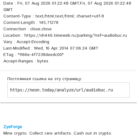
Date : Fri, 07 Aug 2026 01:22:48 GMT,Fri, 07 Aug 2026 01:22:48
GMT
Content-Type : text/html,text/html; charset=utf-8
Content-Length : 145,71278
Connection : close,close
Location : https://vh446.timeweb.ru/parking/?ref=audiobuc.ru
Vary : Accept-Encoding
Last-Modified : Wed, 16 Apr 2014 07:06:24 GMT
ETag : "1166e-4f7238deedc00"
Accept-Ranges : bytes
Постоянная ссылка на эту страницу:
https://neon.today/analyze/url/audiobuc.ru
ZyeForge
Mine crypto. Collect rare artifacts. Cash out in crypto.