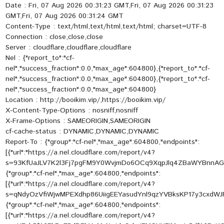
Date : Fri, 07 Aug 2026 00:31:23 GMT,Fri, 07 Aug 2026 00:31:23
GMT,Fri, 07 Aug 2026 00:31:24 GMT
Content-Type : text/html,text/html,text/html; charset=UTF-8
Connection : close,close,close
Server : cloudflare,cloudflare,cloudflare
Nel : {"report_to":"cf-
nel","success_fraction":0.0,"max_age":604800},{"report_to":"cf-
nel","success_fraction":0.0,"max_age":604800},{"report_to":"cf-
nel","success_fraction":0.0,"max_age":604800}
Location : http://booikim.vip/,https://booikim.vip/
X-Content-Type-Options : nosniff,nosniff
X-Frame-Options : SAMEORIGIN,SAMEORIGIN
cf-cache-status : DYNAMIC,DYNAMIC,DYNAMIC
Report-To : {"group":"cf-nel","max_age":604800,"endpoints":
[{"url":"https://a.nel.cloudflare.com/report/v4?
s=93KfUaJLV7K2l3Fj7pgFM9Y0WvjmDo6OCq9XqpJlq4ZBaWYBnnAG
{"group":"cf-nel","max_age":604800,"endpoints":
[{"url":"https://a.nel.cloudflare.com/report/v4?
s=qNdyOzVfiWjwMPEXdhp86UiigEEYasudYnl9qzYVBksKP17y3cxdW
{"group":"cf-nel","max_age":604800,"endpoints":
[{"url":"https://a.nel.cloudflare.com/report/v4?