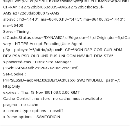
s=yHEvh5%2FkPpE5dDFbYuMsNwidgSyhzjEMGYHEiMonIx5d%2BsKC
CF-RAY : a2722d9b1863d835-AMS,a2722d9c1bd1c23f-
AMS,a2722d9dab9b8072-AMS
alt-svc : h3=":443"; ma=86400,h3=":443"; ma=86400,h3=":443";
ma=86400
Server-Timing :
cfCacheStatus;desc="DYNAMIC",cfEdge;dur=14,cfOrigin;dur=6,cfCa
vary : HTTPS,Accept-Encoding,User-Agent
p3p : policyref="/bitrix/p3p.xml", CP="NON DSP COR CUR ADM
DEV PSA PSD OUR UNR BUS UNI COM NAV INT DEM STA"
x-powered-cms : Bitrix Site Manager
(35cb974b6aedb29126a76d0652c699cd)
Set-Cookie :
PHPSESSID=aqbVNZJx6zBErOAd18zpXFSWZYmUD6LL; path=/;
HttpOnly
expires : Thu, 19 Nov 1981 08:52:00 GMT
Cache-Control : no-store, no-cache, must-revalidate
pragma : no-cache
x-content-type-options : nosniff
x-frame-options : SAMEORIGIN