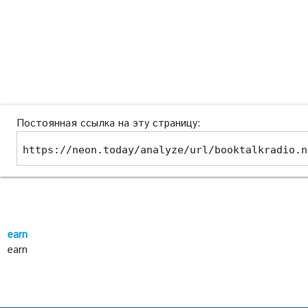
Постоянная ссылка на эту страницу:
https://neon.today/analyze/url/booktalkradio.n
earn
earn