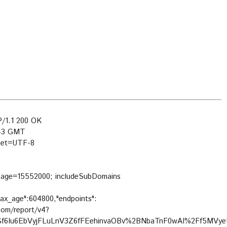
/1.1 200 OK
:43 GMT
rset=UTF-8
ax-age=15552000; includeSubDomains
max_age":604800,"endpoints":
e.com/report/v4?
f6Iu6EbVyjFLuLnV3Z6fFEehinvaOBv%2BNbaTnF0wAI%2Ff5MVy