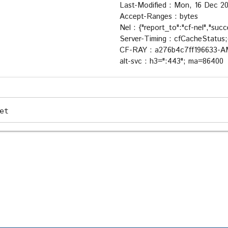
Last-Modified : Mon, 16 Dec 
Accept-Ranges : bytes
Nel : {"report_to":"cf-nel","su
Server-Timing : cfCacheStatus
CF-RAY : a276b4c7ff196633-
alt-svc : h3=":443"; ma=86400
et