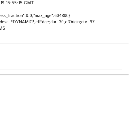
2019 15:55:15 GMT
ccess_fraction":0.0,"max_age":604800}
;desc="DYNAMIC",cfEdge;dur=30,cfOrigin;dur=97
AMS