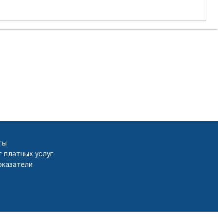
ты
 платных услуг
оказатели