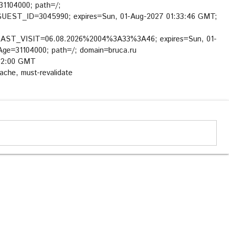
1104000; path=/;
UEST_ID=3045990; expires=Sun, 01-Aug-2027 01:33:46 GMT;
LAST_VISIT=06.08.2026%2004%3A33%3A46; expires=Sun, 01-
ge=31104000; path=/; domain=bruca.ru
:52:00 GMT
ache, must-revalidate