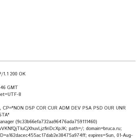
/1.1 200 OK
3:46 GMT
rset=UTF-8
3p.xml", CP="NON DSP COR CUR ADM DEV PSA PSD OUR UNR
STA"
Manager (9c33b66efa732aa96476ada759111460)
KNfQjTIuCjXhuvLjzfiriDcXpJK; path=/; domain=bruca.ru;
=a162dacec455ac17dab2e38475a974ff; expires=Sun, 01-Aug-