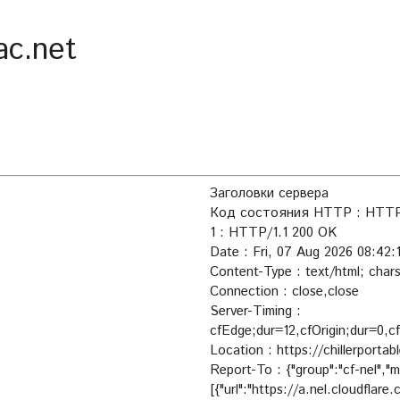
ac.net
Заголовки сервера
Код состояния HTTP : HTTP/
1 : HTTP/1.1 200 OK
Date : Fri, 07 Aug 2026 08:42
Content-Type : text/html; char
Connection : close,close
Server-Timing :
cfEdge;dur=12,cfOrigin;dur=0,
Location : https://chillerportab
Report-To : {"group":"cf-nel","
[{"url":"https://a.nel.cloudflar