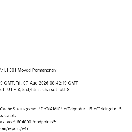
1.1 301 Moved Permanently
:19 GMT,Fri, 07 Aug 2026 08:42:19 GMT
set=UTF-8,text/html; charset=utf-8
cfCacheStatus;desc="DYNAMIC",cfEdge;dur=15,cfOrigin;dur=51
leac.net/
max_age":604800,"endpoints":
e.com/report/v4?