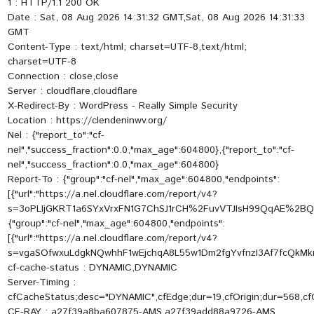
1 : HTTP/1.1 200 OK
Date : Sat, 08 Aug 2026 14:31:32 GMT,Sat, 08 Aug 2026 14:31:33
GMT
Content-Type : text/html; charset=UTF-8,text/html;
charset=UTF-8
Connection : close,close
Server : cloudflare,cloudflare
X-Redirect-By : WordPress - Really Simple Security
Location : https://clendeninwv.org/
Nel : {"report_to":"cf-
nel","success_fraction":0.0,"max_age":604800},{"report_to":"cf-
nel","success_fraction":0.0,"max_age":604800}
Report-To : {"group":"cf-nel","max_age":604800,"endpoints":
[{"url":"https://a.nel.cloudflare.com/report/v4?
s=3oPLIjGKRT1a6SYxVrxFN1G7ChSJ1rCH%2FuvVTJIsH99QqAE%2B
{"group":"cf-nel","max_age":604800,"endpoints":
[{"url":"https://a.nel.cloudflare.com/report/v4?
s=vgaSOfwxuLdgkNQwhhF1wEjchqA8L55w1Dm2fgYvfnzI3Af7fcQkM
cf-cache-status : DYNAMIC,DYNAMIC
Server-Timing :
cfCacheStatus;desc="DYNAMIC",cfEdge;dur=19,cfOrigin;dur=568,cf
CF-RAY : a27f39a8ba607875-AMS,a27f39add88a9726-AMS