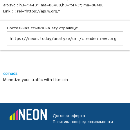
alt-svc : h3=":443"; ma=86400,h3=":443"; ma=86400
Link :
; rel="https://api.w.org/"
Постоянная ссылка на эту страницу:
https://neon.today/analyze/url/clendeninwv.org
coinads
Monetize your traffic with Litecoin
Договор-оферта
Политика конфеденциальности