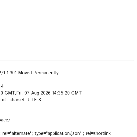
1.1 301 Moved Permanently
.4
:20 GMT,Fri, 07 Aug 2026 14:35:20 GMT
html; charset=UTF-8
pace/
; rel="alternate"; type="application/json",
; rel=shortlink