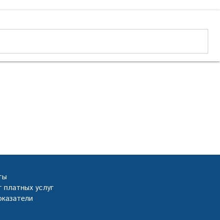
ты
 платных услуг
оказатели