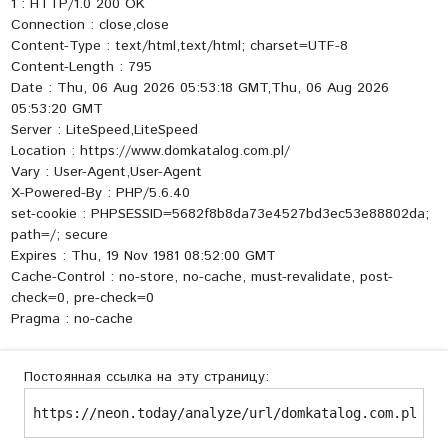
1 : HTTP/1.0 200 OK
Connection : close,close
Content-Type : text/html,text/html; charset=UTF-8
Content-Length : 795
Date : Thu, 06 Aug 2026 05:53:18 GMT,Thu, 06 Aug 2026
05:53:20 GMT
Server : LiteSpeed,LiteSpeed
Location : https://www.domkatalog.com.pl/
Vary : User-Agent,User-Agent
X-Powered-By : PHP/5.6.40
set-cookie : PHPSESSID=5682f8b8da73e4527bd3ec53e88802da;
path=/; secure
Expires : Thu, 19 Nov 1981 08:52:00 GMT
Cache-Control : no-store, no-cache, must-revalidate, post-
check=0, pre-check=0
Pragma : no-cache
Постоянная ссылка на эту страницу:
https://neon.today/analyze/url/domkatalog.com.pl