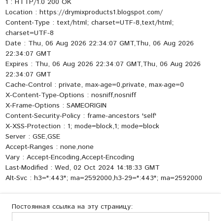
1 : HTTP/1.0 200 OK
Location : https://drymixproducts1.blogspot.com/
Content-Type : text/html; charset=UTF-8,text/html;
charset=UTF-8
Date : Thu, 06 Aug 2026 22:34:07 GMT,Thu, 06 Aug 2026
22:34:07 GMT
Expires : Thu, 06 Aug 2026 22:34:07 GMT,Thu, 06 Aug 2026
22:34:07 GMT
Cache-Control : private, max-age=0,private, max-age=0
X-Content-Type-Options : nosniff,nosniff
X-Frame-Options : SAMEORIGIN
Content-Security-Policy : frame-ancestors 'self'
X-XSS-Protection : 1; mode=block,1; mode=block
Server : GSE,GSE
Accept-Ranges : none,none
Vary : Accept-Encoding,Accept-Encoding
Last-Modified : Wed, 02 Oct 2024 14:18:33 GMT
Alt-Svc : h3=":443"; ma=2592000,h3-29=":443"; ma=2592000
Постоянная ссылка на эту страницу: