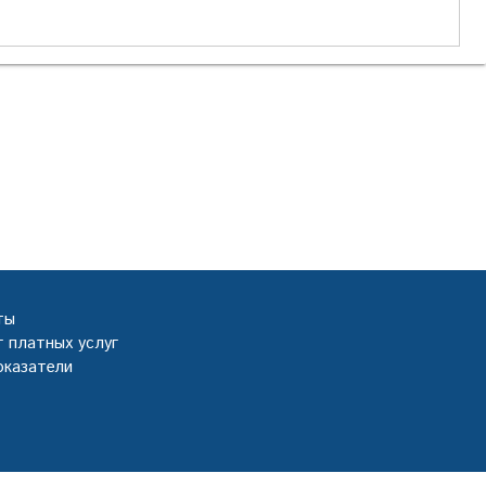
ты
 платных услуг
оказатели