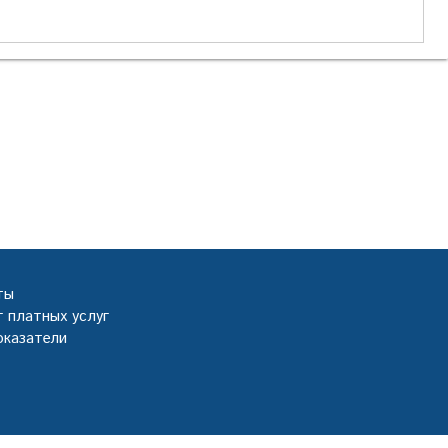
ты
 платных услуг
оказатели