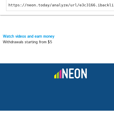
https://neon.today/analyze/url/e3c3166.ibackli
Watch videos and earn money
Withdrawals starting from $5