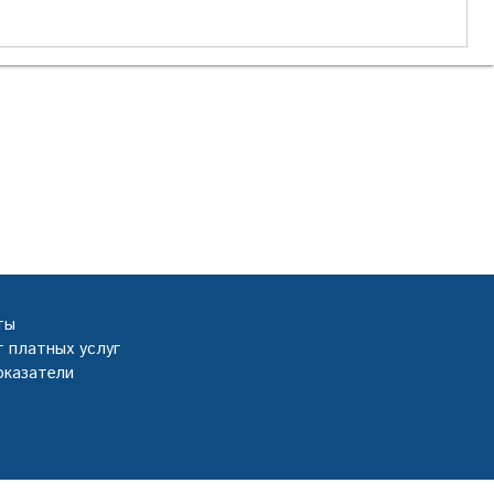
ты
 платных услуг
оказатели