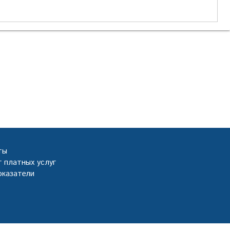
ты
 платных услуг
оказатели