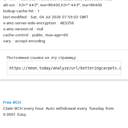
alt-svc : h3=":443"; ma=86400,h3=":443"; ma=86400
lookup-cache-hit : 1
last-modified : Sat, 04 Jul 2026 07:59:02 GMT
x-amz-server-side-encryption : AES256
x-amz-version-id : null
cache-control : public, max-age=60
vary : accept-encoding
Постоянная ссылка на эту страницу:
https://neon.today/analyze/url/ketteringcarpets.co.
Free BCH.
Claim BCH every hour. Auto withdrawal every Tuesday from
0.0001. Easy.