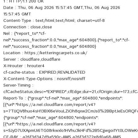
1 : HTTP/1.1 200 OK
Date : Thu, 06 Aug 2026 15:57:45 GMT,Thu, 06 Aug 2026
15:57:45 GMT
Content-Type : text/html,text/html; charset=utf-8
Connection : close,close
Nel : {"report_to":"cf-
nel","success_fraction":0.0,"max_age":604800},{"report_to":"cf-
nel","success_fraction":0.0,"max_age":604800}
Location : https://ketteringcarpets.co.uk/
Server : cloudflare,cloudflare
X-Hrouter : hrouter4
cf-cache-status : EXPIRED,REVALIDATED
X-Content-Type-Options : nosniff,nosniff
Server-Timing :
cfCacheStatus;desc="EXPIRED",cfEdge;dur=21,cfOrigin;dur=173,cf
Report-To : {"group":"cf-nel","max_age":604800,"endpoints":
[{"url":"https://a.nel.cloudflare.com/report/v4?
s=7TIJQV8huo4sH13BXl6eVouLZiOh8qxw2CmJs0%2BBptJeEsORQF
{"group":"cf-nel","max_age":604800,"endpoints":
[{"url":"https://a.nel.cloudflare.com/report/v4?
s=SJyD7UXApmUi6TG08rkwxlo1HVhu3kHFd%2B5Cjjwgoi1Yt0LOW
CF-RAY : a26f3d347d9a590c-AMS,a26f3d372e8d0a68-AMS