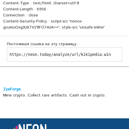
Content-Type : text/html; charset=utf-8
Content-Length : 6956
Connection : close
Content-Security-Policy : script-src 'nonce-
gcumuOxgXzk7V21lFO7AJA=='; style-src 'unsafe-inline'
Постоянная ссылка на эту страницу:
https://neon.today/analyze/url/kikipedia.win
ZyeForge
Mine crypto. Collect rare artifacts. Cash out in crypto.