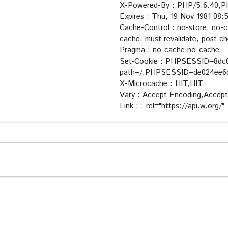
X-Powered-By : PHP/5.6.40,P
Expires : Thu, 19 Nov 1981 08
Cache-Control : no-store, no-c
cache, must-revalidate, post-c
Pragma : no-cache,no-cache
Set-Cookie : PHPSESSID=8dc
path=/,PHPSESSID=de024ee6c
X-Microcache : HIT,HIT
Vary : Accept-Encoding,Accep
Link :
; rel="https://api.w.org/"