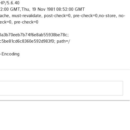
HP/5.6.40
:52:00 GMT,Thu, 19 Nov 1981 08:52:00 GMT
ache, must-revalidate, post-check=0, pre-check=0,no-store, no-
heck=0, pre-check=0
0a3b70eeb7b74f6e8ab55938be78c;
5be81cd6c8360e592d983f0; path=/
t-Encoding