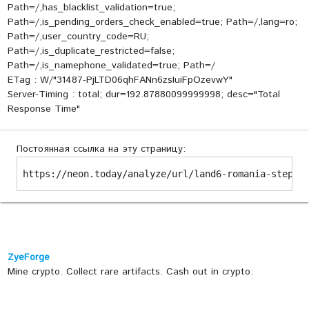
Path=/,has_blacklist_validation=true;
Path=/,is_pending_orders_check_enabled=true; Path=/,lang=ro;
Path=/,user_country_code=RU;
Path=/,is_duplicate_restricted=false;
Path=/,is_namephone_validated=true; Path=/
ETag : W/"31487-PjLTD06qhFANn6zsIuiFpOzevwY"
Server-Timing : total; dur=192.87880099999998; desc="Total
Response Time"
Постоянная ссылка на эту страницу:
https://neon.today/analyze/url/land6-romania-steple
ZyeForge
Mine crypto. Collect rare artifacts. Cash out in crypto.