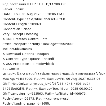
Код состояния HTTP : HTTP/1.1 200 OK
Server : nginx
Date : Thu, 06 Aug 2026 03:38:06 GMT
Content-Type : text/html; charset=utf-8
Content-Length : 201863
Connection : close
Vary : Accept-Encoding
X-DNS-Prefetch-Control : off
Strict-Transport-Security : max-age=15552000;
includeSubDomains
X-Download-Options : noopen
X-Content-Type-Options : nosniff
X-XSS-Protection : 1; mode=block
Set-Cookie :
visited=e%3A81e500f4839b2017669cd75acaab152e54c61568f7fe24
Max-Age=31536000; Path=/; Expires=Fri, 06 Aug 2027 03:38:06
GMT; HttpOnly,anonymous_id=0f05f258-4048-4605-bd24-
34253be92f15; Path=/; Expires=Tue, 19 Jan 2038 00:00:00
GMT,campaign_id=533563; Path=/,affiliate_id=106973;
Path=/,zevs=106973; Path=/,currency=usd;
Path=/,landing_page_id=9655;