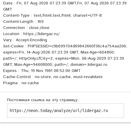
Date : Fri, 07 Aug 2026 07:23:39 GMT,Fri, 07 Aug 2026 07:23:39
GMT
Content-Type : text/html,text/html; charset=UTF-8
Content-Length : 169
Connection : close,close
Location : https://lidergaz.ru/
Vary : Accept-Encoding
Set-Cookie : PHPSESSID=c9b699704d69842660f36c4a754aa206;
expires=Fri, 14-Aug-2026 07:23:39 GMT; Max-Age=604800;
path=/; HttpOnly,cfCity=2; expires=Mon, 06-Aug-2029 07:23:39
GMT; Max-Age=94608000; path=/; domain=.lidergaz.ru
Expires : Thu, 19 Nov 1981 08:52:00 GMT
Cache-Control : no-store, no-cache, must-revalidate
Pragma : no-cache
Постоянная ссылка на эту страницу:
https://neon.today/analyze/url/lidergaz.ru