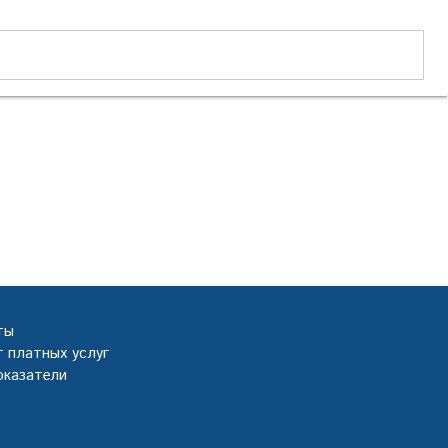
ты
 платных услуг
оказатели