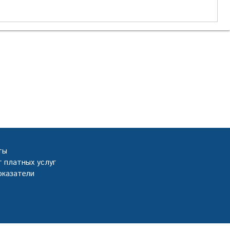
ты
 платных услуг
оказатели