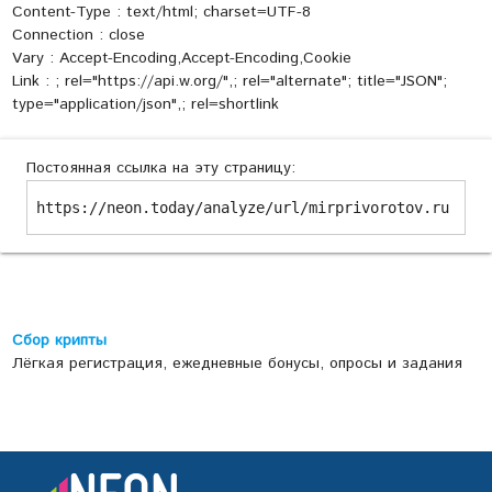
Content-Type : text/html; charset=UTF-8
Connection : close
Vary : Accept-Encoding,Accept-Encoding,Cookie
Link :
; rel="https://api.w.org/",
; rel="alternate"; title="JSON";
type="application/json",
; rel=shortlink
Постоянная ссылка на эту страницу:
https://neon.today/analyze/url/mirprivorotov.ru
Сбор крипты
Лёгкая регистрация, ежедневные бонусы, опросы и задания