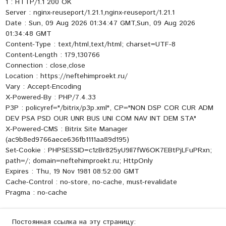
1 : HTTP/1.1 200 OK
Server : nginx-reuseport/1.21.1,nginx-reuseport/1.21.1
Date : Sun, 09 Aug 2026 01:34:47 GMT,Sun, 09 Aug 2026
01:34:48 GMT
Content-Type : text/html,text/html; charset=UTF-8
Content-Length : 179,130766
Connection : close,close
Location : https://neftehimproekt.ru/
Vary : Accept-Encoding
X-Powered-By : PHP/7.4.33
P3P : policyref="/bitrix/p3p.xml", CP="NON DSP COR CUR ADM
DEV PSA PSD OUR UNR BUS UNI COM NAV INT DEM STA"
X-Powered-CMS : Bitrix Site Manager
(ac9b8ed9766aece636fb1111aa89d195)
Set-Cookie : PHPSESSID=c1zBr825yU9Il7fW6OK7EBtPjLFuPRxn;
path=/; domain=neftehimproekt.ru; HttpOnly
Expires : Thu, 19 Nov 1981 08:52:00 GMT
Cache-Control : no-store, no-cache, must-revalidate
Pragma : no-cache
Постоянная ссылка на эту страницу: