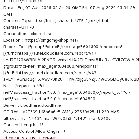
1 : HTTP/1.1 200 OK
Date : Fri, 07 Aug 2026 03:34:29 GMT,Fri, 07 Aug 2026 03:34:29
GMT
Content-Type : text/html; charset=UTF-8,text/html;
charset=UTF-8
Connection : close,close
Location : https://omgomg-shop.net/
Report-To : {"group":"cf-nel","max_age":604800,"endpoints":
[{"url":"https://a.nel.cloudflare.com/report/v4?
s=dRD170AW9DL%2FNORswmvtzH%2FbDimsr81LaRxjcFYIfZGVa%2
{"group":"cf-nel","max_age":604800,"endpoints":
[{"url":"https://a.nel.cloudflare.com/report/v4?
s=EYHVGn9q2gP5JVwvR9n2UPTYM7zljg55NZj97WC5GMOyUe6%2BM
Nel : {"report_to":"cf-
nel","success_fraction":0.0,"max_age":604800},{"report_to":"cf-
nel","success_fraction":0.0,"max_age":604800}
Server : cloudflare,cloudflare
CF-RAY : a27339d118b6a6e5-AMS,a27339d28af11229-AMS
alt-svc : h3=":443"; ma=86400,h3=":443"; ma=86400
Content-Length : 13
Access-Control-Allow-Origin : *
cf-cache-status : DYNAMIC