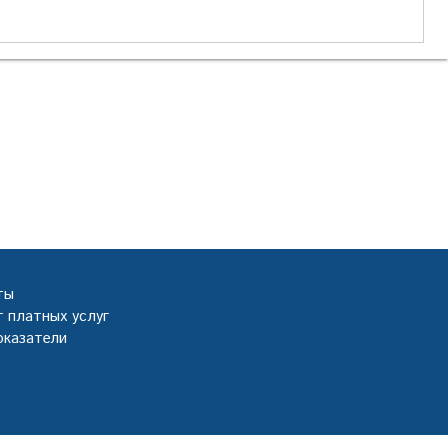
ты
 платных услуг
оказатели