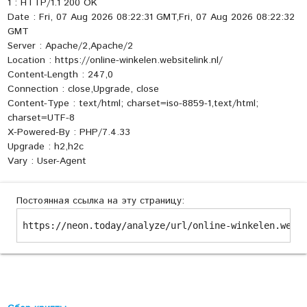
1 : HTTP/1.1 200 OK
Date : Fri, 07 Aug 2026 08:22:31 GMT,Fri, 07 Aug 2026 08:22:32
GMT
Server : Apache/2,Apache/2
Location : https://online-winkelen.websitelink.nl/
Content-Length : 247,0
Connection : close,Upgrade, close
Content-Type : text/html; charset=iso-8859-1,text/html;
charset=UTF-8
X-Powered-By : PHP/7.4.33
Upgrade : h2,h2c
Vary : User-Agent
Постоянная ссылка на эту страницу:
https://neon.today/analyze/url/online-winkelen.webs