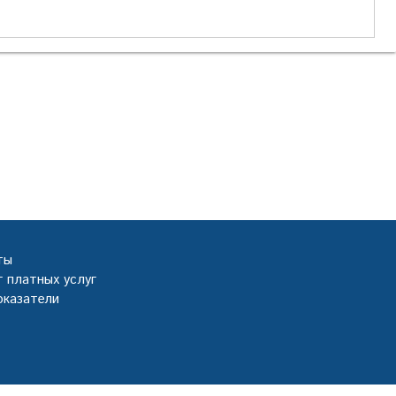
ты
 платных услуг
оказатели