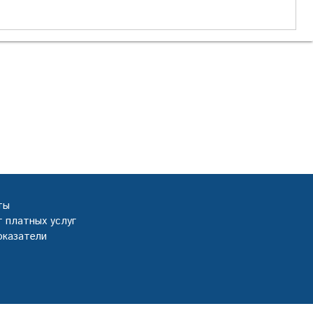
ты
 платных услуг
оказатели