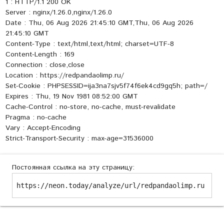
1 : HTTP/1.1 200 OK
Server : nginx/1.26.0,nginx/1.26.0
Date : Thu, 06 Aug 2026 21:45:10 GMT,Thu, 06 Aug 2026
21:45:10 GMT
Content-Type : text/html,text/html; charset=UTF-8
Content-Length : 169
Connection : close,close
Location : https://redpandaolimp.ru/
Set-Cookie : PHPSESSID=ija3na7sjv5f74f6ek4cd9gq5h; path=/
Expires : Thu, 19 Nov 1981 08:52:00 GMT
Cache-Control : no-store, no-cache, must-revalidate
Pragma : no-cache
Vary : Accept-Encoding
Strict-Transport-Security : max-age=31536000
Постоянная ссылка на эту страницу:
https://neon.today/analyze/url/redpandaolimp.ru