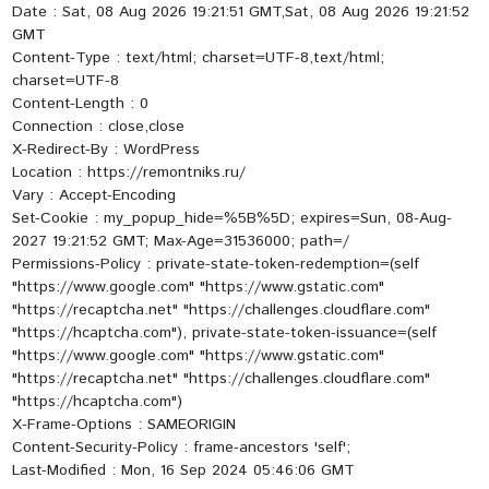
Date : Sat, 08 Aug 2026 19:21:51 GMT,Sat, 08 Aug 2026 19:21:52
GMT
Content-Type : text/html; charset=UTF-8,text/html;
charset=UTF-8
Content-Length : 0
Connection : close,close
X-Redirect-By : WordPress
Location : https://remontniks.ru/
Vary : Accept-Encoding
Set-Cookie : my_popup_hide=%5B%5D; expires=Sun, 08-Aug-
2027 19:21:52 GMT; Max-Age=31536000; path=/
Permissions-Policy : private-state-token-redemption=(self
"https://www.google.com" "https://www.gstatic.com"
"https://recaptcha.net" "https://challenges.cloudflare.com"
"https://hcaptcha.com"), private-state-token-issuance=(self
"https://www.google.com" "https://www.gstatic.com"
"https://recaptcha.net" "https://challenges.cloudflare.com"
"https://hcaptcha.com")
X-Frame-Options : SAMEORIGIN
Content-Security-Policy : frame-ancestors 'self';
Last-Modified : Mon, 16 Sep 2024 05:46:06 GMT