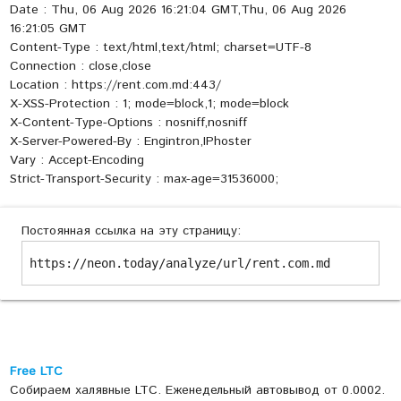
Date : Thu, 06 Aug 2026 16:21:04 GMT,Thu, 06 Aug 2026
16:21:05 GMT
Content-Type : text/html,text/html; charset=UTF-8
Connection : close,close
Location : https://rent.com.md:443/
X-XSS-Protection : 1; mode=block,1; mode=block
X-Content-Type-Options : nosniff,nosniff
X-Server-Powered-By : Engintron,IPhoster
Vary : Accept-Encoding
Strict-Transport-Security : max-age=31536000;
Постоянная ссылка на эту страницу:
https://neon.today/analyze/url/rent.com.md
Free LTC
Собираем халявные LTC. Еженедельный автовывод от 0.0002.