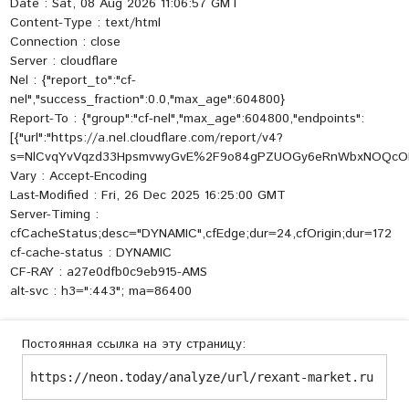
Date : Sat, 08 Aug 2026 11:06:57 GMT
Content-Type : text/html
Connection : close
Server : cloudflare
Nel : {"report_to":"cf-
nel","success_fraction":0.0,"max_age":604800}
Report-To : {"group":"cf-nel","max_age":604800,"endpoints":
[{"url":"https://a.nel.cloudflare.com/report/v4?
s=NlCvqYvVqzd33HpsmvwyGvE%2F9o84gPZUOGy6eRnWbxNOQcOF
Vary : Accept-Encoding
Last-Modified : Fri, 26 Dec 2025 16:25:00 GMT
Server-Timing :
cfCacheStatus;desc="DYNAMIC",cfEdge;dur=24,cfOrigin;dur=172
cf-cache-status : DYNAMIC
CF-RAY : a27e0dfb0c9eb915-AMS
alt-svc : h3=":443"; ma=86400
Постоянная ссылка на эту страницу:
https://neon.today/analyze/url/rexant-market.ru