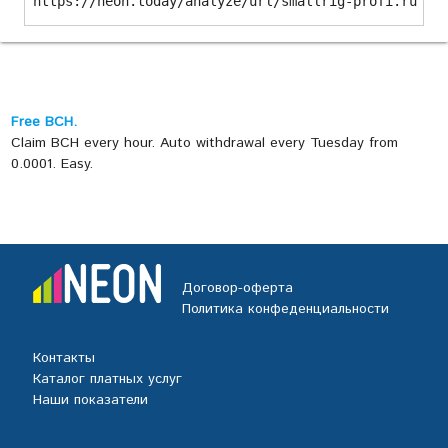
https://neon.today/analyze/url/smallrig-profi.ru
Free BCH.
Claim BCH every hour. Auto withdrawal every Tuesday from
0.0001. Easy.
Договор-оферта
Политика конфеденциальности
Контакты
Каталог платных услуг
Наши показатели