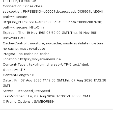
1 : HTTP/1.0 200 OK
Connection : close,close
set-cookie : PHPSESSID=d06007cbcaeccbadcf3f3f804bfd054f;
path=/; secure;
HttpOnly,PHPSESSID=a8985683d3e5339bbfa7301b8c087630;
path=/; secure; HttpOnly
Expires : Thu, 19 Nov 1981 08:52:00 GMT,Thu, 19 Nov 1981
08:52:00 GMT
Cache-Control : no-store, no-cache, must-revalidate,no-store,
no-cache, must-revalidate
Pragma : no-cache,no-cache
Location : https://solyankanews.ru/
Content-Type : text/html; charset=UTF-8,text/html;
charset=utf-8
Content-Length : 8
Date : Fri, 07 Aug 2026 17:12:38 GMT,Fri, 07 Aug 2026 17:12:38
GMT
Server : LiteSpeed,LiteSpeed
Last-Modified : Fri, 07 Aug 2026 17:30:53 +0300 GMT
X-Frame-Options : SAMEORIGIN