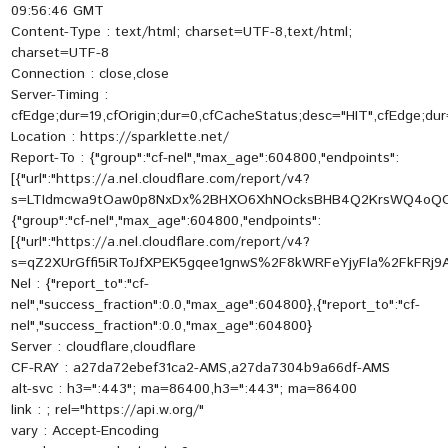
09:56:46 GMT
Content-Type : text/html; charset=UTF-8,text/html;
charset=UTF-8
Connection : close,close
Server-Timing :
cfEdge;dur=19,cfOrigin;dur=0,cfCacheStatus;desc="HIT",cfEdge;dur=
Location : https://sparklette.net/
Report-To : {"group":"cf-nel","max_age":604800,"endpoints":
[{"url":"https://a.nel.cloudflare.com/report/v4?
s=LTIdmcwa9tOaw0p8NxDx%2BHXO6XhNOcksBHB4Q2KrsWQ4oQO
{"group":"cf-nel","max_age":604800,"endpoints":
[{"url":"https://a.nel.cloudflare.com/report/v4?
s=qZ2XUrGffi5iRToJfXPEK5gqee1gnwS%2F8kWRFeYjyFla%2FkF
Nel : {"report_to":"cf-
nel","success_fraction":0.0,"max_age":604800},{"report_to":"cf-
nel","success_fraction":0.0,"max_age":604800}
Server : cloudflare,cloudflare
CF-RAY : a27da72ebef31ca2-AMS,a27da7304b9a66df-AMS
alt-svc : h3=":443"; ma=86400,h3=":443"; ma=86400
link :
; rel="https://api.w.org/"
vary : Accept-Encoding