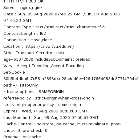
1 : HTTP/1.1 200 OK
Server : nginx,nginx
Date : Sun, 09 Aug 2026 07:46:22 GMT,Sun, 09 Aug 2026
07:46:23 GMT
Content-Type : text/html,text/html; charset=utf-8
Content-Length : 162
Connection : close,close
Location : https://taivu.tvu.edu.vn/
Strict-Transport-Security : max-
age=63072000;includeSubDomains; preload
Vary : Accept-Encoding,Accept-Encoding
Set-Cookie :
80b5b4dba6c7c581a2895d4d28cded0e=f26ff766d083dc87714794c1
path=/; HttpOnly
x-frame-options : SAMEORIGIN
referrer-policy : strict-origin-when-cross-origin
cross-origin-opener-policy : same-origin
Expires : Wed, 17 Aug 2005 00:00:00 GMT
Last-Modified : Sun, 09 Aug 2026 07:50:51 GMT
Cache-Control : no-store, no-cache, must-revalidate, post-
check=0, pre-check=0
Pragma : no-cache