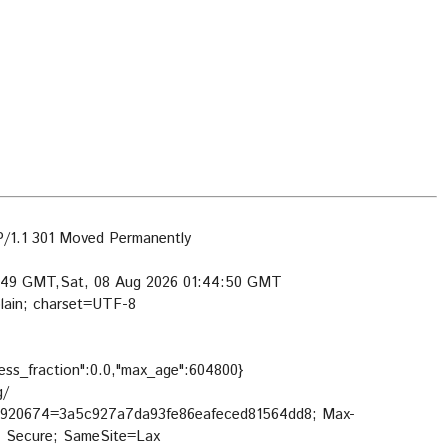
1.1 301 Moved Permanently
4:49 GMT,Sat, 08 Aug 2026 01:44:50 GMT
plain; charset=UTF-8
ccess_fraction":0.0,"max_age":604800}
g/
74920674=3a5c927a7da93fe86eafeced81564dd8; Max-
; Secure; SameSite=Lax