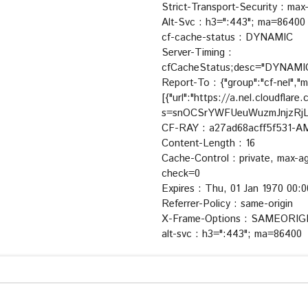
Strict-Transport-Security : ma
Alt-Svc : h3=":443"; ma=86400
cf-cache-status : DYNAMIC
Server-Timing :
cfCacheStatus;desc="DYNAMIC"
Report-To : {"group":"cf-nel","
[{"url":"https://a.nel.cloudflar
s=snOCSrYWFUeuWuzmJnjzRjL
CF-RAY : a27ad68acff5f531-
Content-Length : 16
Cache-Control : private, max-a
check=0
Expires : Thu, 01 Jan 1970 00
Referrer-Policy : same-origin
X-Frame-Options : SAMEORIG
alt-svc : h3=":443"; ma=86400