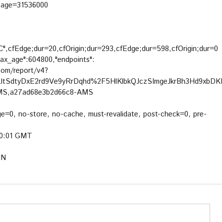
x-age=31536000
,cfEdge;dur=20,cfOrigin;dur=293,cfEdge;dur=598,cfOrigin;dur=0
max_age":604800,"endpoints":
e.com/report/v4?
ltSdtyDxE2rd9Ve9yRrDqhd%2F5HlKlbkQJczSImgeJkrBh3Hd9xbD
AMS,a27ad68e3b2d66c8-AMS
ge=0, no-store, no-cache, must-revalidate, post-check=0, pre-
:00:01 GMT
IN