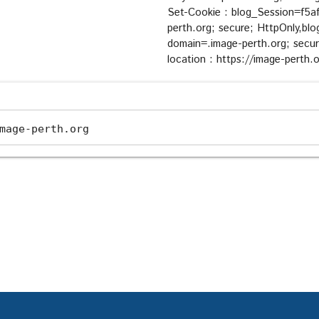
Set-Cookie : blog_Session=f5
perth.org; secure; HttpOnly,b
domain=.image-perth.org; secu
location : https://image-perth.
mage-perth.org