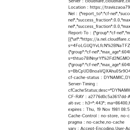
Server : cloudflare,cloudflare,cl
Location : https://traviszaoa7
Nel : {"report_to":"cf-nel","suc
nel","success_fraction":0.0,"ma
nel","success_fraction":0.0,"m
Report-To : {"group":"cf-nel","
[{"url":"https://a.nel.cloudflar
s=4FoLGUQYvLfcN%2BNaTFZ
{"group":"cf-nel","max_age":6048
s=thtuo78INnyrYf%2Fd2NGM
{"group":"cf-nel","max_age":6048
s=BbCpUDBnoaVQXAhu0Sr9O4
cf-cache-status : DYNAMIC
Server-Timing :
cfCacheStatus;desc="DYNAMIC"
CF-RAY : a2776d0c5a3617dd
alt-svc : h3=":443"; ma=86400
expires : Thu, 19 Nov 1981 08
Cache-Control : no-store, no-c
pragma : no-cache,no-cache
vary : Accept-Encoding,User-A