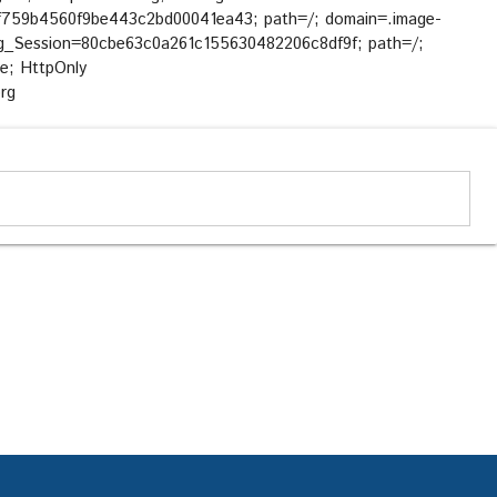
af759b4560f9be443c2bd00041ea43; path=/; domain=.image-
log_Session=80cbe63c0a261c155630482206c8df9f; path=/;
re; HttpOnly
org