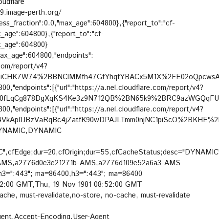
oudflare
99.image-perth.org/
cess_fraction":0.0,"max_age":604800},{"report_to":"cf-
x_age":604800},{"report_to":"cf-
ax_age":604800}
max_age":604800,"endpoints":
e.com/report/v4?
iCHK7W74%2BBNClMMfh47GfYhqfYBACx5M1X%2FE02oQpcwsAR
00,"endpoints":[{"url":"https://a.nel.cloudflare.com/report/v4?
O0fLqCg878DgXqKS4Ke3z9N712QB%2BN65k9%2BRC9azWGQqFUc
00,"endpoints":[{"url":"https://a.nel.cloudflare.com/report/v4?
VkAp0JBzVaRqBc4jZatfK90wDPAJLTmm0njNC1piScO%2BKHE%2B
,DYNAMIC,DYNAMIC
,cfEdge;dur=20,cfOrigin;dur=55,cfCacheStatus;desc="DYNAMIC",
-AMS,a2776d0e3e21271b-AMS,a2776d109e52a6a3-AMS
,h3=":443"; ma=86400,h3=":443"; ma=86400
:52:00 GMT,Thu, 19 Nov 1981 08:52:00 GMT
ache, must-revalidate,no-store, no-cache, must-revalidate
gent,Accept-Encoding,User-Agent