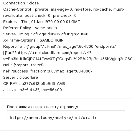
Connection : close
Cache-Control : private, max-age=0, no-store, no-cache, must-
revalidate, post-check=0, pre-check=0
Expires : Thu, 01 Jan 1970 00:00:01 GMT
Referrer-Policy : same-origin
Server-Timing : cfEdge;dur=16,cfOrigin;dur=0
X-Frame-Options : SAMEORIGIN
Report-To : {"group":"cf-nel","max_age":604800,"endpoints":
[{"url":"https://a.nel.cloudflare.com/report/v4?
s=Bb3kL1t1kGjRC14tFww0Tq7CqqsFd%2B%2BpBmU36hVgjeq2uG5CG
Nel : {"report_to":"cf-
nel","success_fraction":0.0,"max_age":604800}
Server : cloudflare
CF-RAY : a277c612fb5e9ff9-AMS
alt-svc : h3=":443"; ma=86400
Постоянная ссылка на эту страницу:
https://neon.today/analyze/url/uic.fr