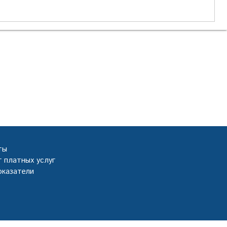
ты
 платных услуг
оказатели