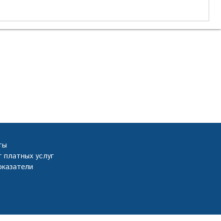
ты
 платных услуг
оказатели