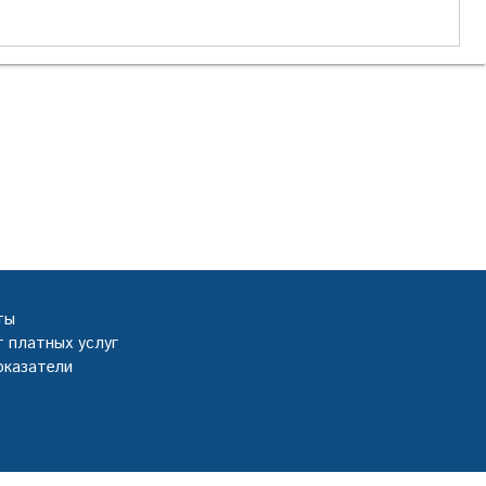
ты
 платных услуг
оказатели