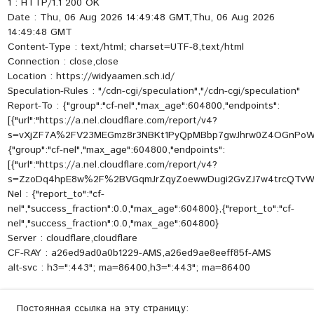
1 : HTTP/1.1 200 OK
Date : Thu, 06 Aug 2026 14:49:48 GMT,Thu, 06 Aug 2026
14:49:48 GMT
Content-Type : text/html; charset=UTF-8,text/html
Connection : close,close
Location : https://widyaamen.sch.id/
Speculation-Rules : "/cdn-cgi/speculation","/cdn-cgi/speculation"
Report-To : {"group":"cf-nel","max_age":604800,"endpoints":
[{"url":"https://a.nel.cloudflare.com/report/v4?
s=vXjZF7A%2FV23MEGmz8r3NBKt1PyQpMBbp7gwJhrw0Z4OGnPoW3
{"group":"cf-nel","max_age":604800,"endpoints":
[{"url":"https://a.nel.cloudflare.com/report/v4?
s=ZzoDq4hpE8w%2F%2BVGqmJrZqyZoewwDugi2GvZJ7w4trcQTvW
Nel : {"report_to":"cf-
nel","success_fraction":0.0,"max_age":604800},{"report_to":"cf-
nel","success_fraction":0.0,"max_age":604800}
Server : cloudflare,cloudflare
CF-RAY : a26ed9ad0a0b1229-AMS,a26ed9ae8eeff85f-AMS
alt-svc : h3=":443"; ma=86400,h3=":443"; ma=86400
Постоянная ссылка на эту страницу: