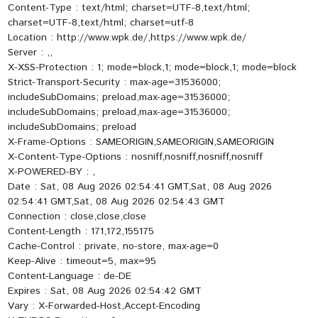
Content-Type : text/html; charset=UTF-8,text/html;
charset=UTF-8,text/html; charset=utf-8
Location : http://www.wpk.de/,https://www.wpk.de/
Server : ,,
X-XSS-Protection : 1; mode=block,1; mode=block,1; mode=block
Strict-Transport-Security : max-age=31536000;
includeSubDomains; preload,max-age=31536000;
includeSubDomains; preload,max-age=31536000;
includeSubDomains; preload
X-Frame-Options : SAMEORIGIN,SAMEORIGIN,SAMEORIGIN
X-Content-Type-Options : nosniff,nosniff,nosniff,nosniff
X-POWERED-BY : ,
Date : Sat, 08 Aug 2026 02:54:41 GMT,Sat, 08 Aug 2026
02:54:41 GMT,Sat, 08 Aug 2026 02:54:43 GMT
Connection : close,close,close
Content-Length : 171,172,155175
Cache-Control : private, no-store, max-age=0
Keep-Alive : timeout=5, max=95
Content-Language : de-DE
Expires : Sat, 08 Aug 2026 02:54:42 GMT
Vary : X-Forwarded-Host,Accept-Encoding