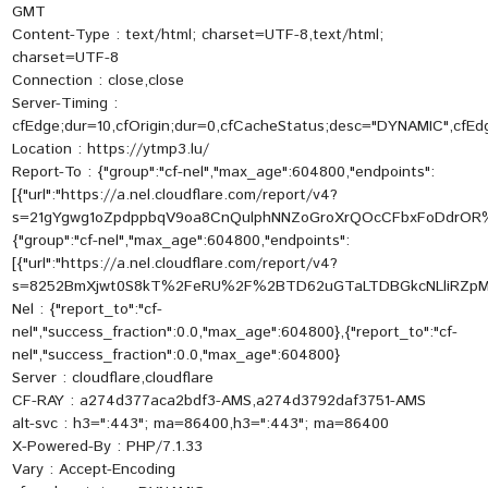
GMT
Content-Type : text/html; charset=UTF-8,text/html;
charset=UTF-8
Connection : close,close
Server-Timing :
cfEdge;dur=10,cfOrigin;dur=0,cfCacheStatus;desc="DYNAMIC",cfEdg
Location : https://ytmp3.lu/
Report-To : {"group":"cf-nel","max_age":604800,"endpoints":
[{"url":"https://a.nel.cloudflare.com/report/v4?
s=21gYgwg1oZpdppbqV9oa8CnQulphNNZoGroXrQOcCFbxFoDdrOR
{"group":"cf-nel","max_age":604800,"endpoints":
[{"url":"https://a.nel.cloudflare.com/report/v4?
s=8252BmXjwt0S8kT%2FeRU%2F%2BTD62uGTaLTDBGkcNLliRZpM
Nel : {"report_to":"cf-
nel","success_fraction":0.0,"max_age":604800},{"report_to":"cf-
nel","success_fraction":0.0,"max_age":604800}
Server : cloudflare,cloudflare
CF-RAY : a274d377aca2bdf3-AMS,a274d3792daf3751-AMS
alt-svc : h3=":443"; ma=86400,h3=":443"; ma=86400
X-Powered-By : PHP/7.1.33
Vary : Accept-Encoding